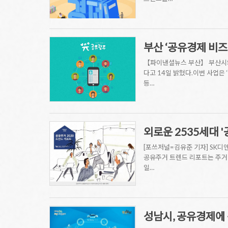
부산 ‘공유경제 비
【파이낸셜뉴스 부산】 부산시와
다고 14일 밝혔다.이번 사업은
등…
외로운 2535세대 
[포쓰저널=김유준 기자] SK디
공유주거 트렌드 리포트는 주거 
일…
성남시, 공유경제에