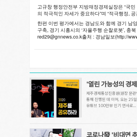
고규창 행정안전부 지방재정경제실장은 “국민 
의 적극적인 자세가 중요하다”며 “적극행정, 
한편 이번 평가에서는 경남도와 함께 경기 남양
구축, 경기 시흥시의 ‘자율주행 순찰로봇’, 충
red29@gnnews.co.k
출처 : 경남일보(http://www.
'열린 가능성의 경제
제주경제통상진흥원(원장 문관영)
통해 진행된 데 이어, 오는 25
유튜브 100만뷰 인기 연사로…
코로나發 '비대면 추