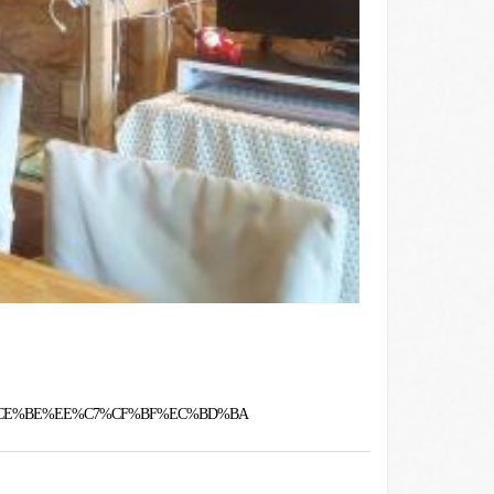
=%BC%CE%BE%EE%C7%CF%BF%EC%BD%BA