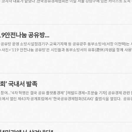
구 코자자 대표가 맡았다 .한국공유경제협회는 이날 서울 강남구에 있는 카이스트 도곡
119안전나눔 공유방…
 공유방 운영 소방시설점검기구·교육기자재 등 공유광주 동부소방서(서장 이천택)는 시
.<사진>‘119 안전나눔 공유방’은 시민들과 동부소방서의 유휴(遊休)자원을 함께 
회’ 국내서 발족
참여…“4차 혁명은 결국 공유 플랫폼경제” [헤럴드경제=조문술 기자] 공유경제 관련 
트에서 열린 제43차 공개포럼에서 ‘한국공유경제협회(SEAK)’ 출범식을 열었다. 