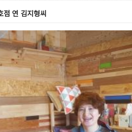
1호점 연 김지형씨