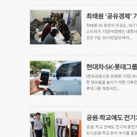
최태원 '공유경제'
최태원 SK 회장이 주유소, S
소비자가 기업PR캠페인 대행사를
션은 9일, SK서린빌딩에서…
현대차·SK·롯데그룹,
[한국금융신문 유명환 기자] 국
한 점유율을 높이기 위한 각축전을
롯데그룹 계열사인…
공원·학교에도 전기
공원, 학교 안에도 전기차 충전
도시공원·학교 등의 부지를 활용