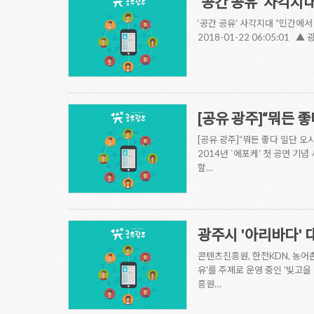
‘공간 공유’ 사각지
‘공간 공유’ 사각지대 “민간에서
2018-01-22 06:05:0
[공유 광주]“뭐든 
[공유 광주]“뭐든 좋다 일단 오시
2014년 `에포케’ 첫 공연 기
할…
광주시 '아리바다' 
콘텐츠진흥원, 한전KDN, 농어
유'를 주제로 운영 중인 '빛
흥원…