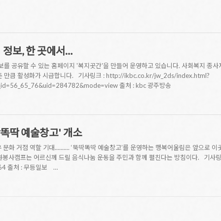
 정보, 한 곳에서…
를 공유할 수 있는 홈페이지 '복지곳간'을 만들어 운영하고 있습니다. 사회복지 종사
 활성화가 시급합니다. 기사링크 : http://ikbc.co.kr/jw_2ds/index.html?
u_id=56_65_76&uid=284782&mode=view 출처 : kbc 광주방송
똑딱 예술창고' 개소
 문화 거점 역할 기대.......... ‘뚝딱똑딱 예술창고’를 운영하는 행복어울림은 앞으로
사캠프는 어르신께 드릴 음식나눔 운동을 주민과 함께 펼친다는 방침이다. 기사링크 : http:
064 출처 : 무등일보 …