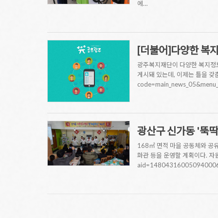
에…
[더불어]다양한 복지
광주복지재단이 다양한 복지정보
게시돼 있는데, 이제는 틀을 갖춘 만큼
code=main_news_05&men
광산구 신가동 '뚝딱
168㎡ 면적 마을 공동체와 공유
화관 등을 운영할 계획이다. 자원봉
aid=1480431600509400