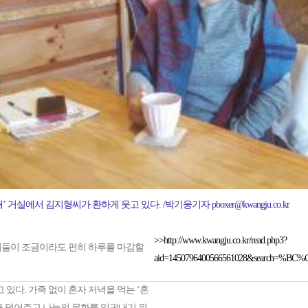
에서 김지형씨가 환하게 웃고 있다. /박기웅기자 pboxer@kwangju.co.kr
>>http://www.kwangju.co.kr/read.php3?
이들이 조금이라도 편히 하루를 마감할
aid=1450796400566561028&search
 있다. 가족 없이 혼자 저녁을 먹는 ‘혼
움을 덜어주고 나눔의 문화를 일궈내기 위