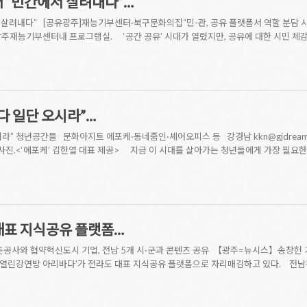
대 “민간에서 살려내다”…
 살려내다” [공유광주]재능기부센터·북구문화의집“민-관, 공유 플랫폼서 역할 분담 시너지 
1 ▲ 광주재능기부센터내 프로그램실. ‘공간 공유’ 시대가 열렸지만, 공유에 대한 시민 
좋다 일단 오시라”…
라” 청년공간들 문화아지트 에포케·동네줌인·셰어오피스 등 강경남 kkn@gjdream.com
념 사진.<‘에포케’ 김한열 대표 제공> 지금 이 시대를 살아가는 청년들에게 가장 필요한
대표 지식공유 플랫폼…
촌공사와 협약혁신도시 기업, 전남 5개 시·군과 콘텐츠 공유 【광주=뉴시스】송창헌 
고을 열린강연방 아리바다'가 전라도 대표 지식공유 플랫폼으로 자리매김하고 있다. 