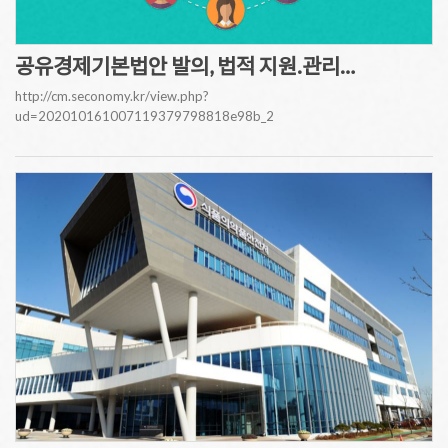
공유경제기본법안 발의, 법적 지원.관리…
http://cm.seconomy.kr/view.php?
ud=202010161007119379798818e98b_2