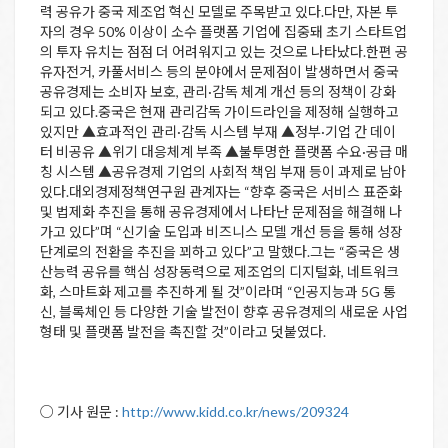
력 공유가 중국 제조업 혁신 모델로 주목받고 있다.다만, 자본 투
자의 경우 50% 이상이 소수 플랫폼 기업에 집중돼 초기 스타트업
의 투자 유치는 점점 더 어려워지고 있는 것으로 나타났다.한편 공
유자전거, 카풀서비스 등의 분야에서 문제점이 발생하면서 중국
공유경제는 소비자 보호, 관리·감독 체계 개선 등의 정책이 강화
되고 있다.중국은 현재 관리감독 가이드라인을 제정해 실행하고
있지만 ▲효과적인 관리·감독 시스템 부재 ▲정부·기업 간 데이
터 비공유 ▲위기 대응체계 부족 ▲불투명한 플랫폼 수요·공급 매
칭 시스템 ▲공유경제 기업의 사회적 책임 부재 등이 과제로 남아
있다.대외경제정책연구원 관계자는 “향후 중국은 서비스 표준화
및 법제화 추진을 통해 공유경제에서 나타난 문제점을 해결해 나
가고 있다”며 “신기술 도입과 비즈니스 모델 개선 등을 통해 성장
단계로의 전환을 추진을 꾀하고 있다”고 말했다.그는 “중국은 생
산능력 공유를 핵심 성장동력으로 제조업의 디지털화, 네트워크
화, 스마트화 제고를 추진하게 될 것”이라며 “인공지능과 5G 통
신, 블록체인 등 다양한 기술 발전이 향후 공유경제의 새로운 사업
형태 및 플랫폼 발전을 촉진할 것”이라고 덧붙였다.
○ 기사 원문 :
http://www.kidd.co.kr/news/209324