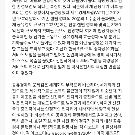
개념이다. 비용과 진입장벽이 낮아 효율성이 높고, 자원낭비로 인
한 환경오염도 적다는 특징이 있다. 덕분에 세계 금융위기 이후 움
츠러든 경제 상황에서 급성장했다.세계경제포럼(WEF)은 2013
년 150억 달러로 기존 렌털 경제의 20분의 1 수준에 불과했던 세
계 공유경제 규모가 2025년에는 전통 렌털 경제와 맞먹는 3350
억 달러 규모까지 확대될 것으로 전망했다. 여기에 인공지능(AI)·
블록체인 등 신기술 도입으로 공유경제의 효율성과 적용 분야는
기하급수적으로 늘어날 수 있다.하지만 이런 급성장은 예기치 못
한 그늘을 드리우고 있다. 지난해 한국 카카오의 승차공유(카풀)
서비스 도입을 둘러싸고 벌어진 논란의 와중에 두 명의 택시기사
가 스스로 목숨을 끊었다. 선진국에서도 우버·그랩 등 차량공유
서비스의 확대로 일자리를 잃게 된 택시운전사의 극심한 반발을
이미 겪었다.
공유경제의 문제점은 세계화의 부작용과 비슷하다. 세계화의 진
전으로 전 세계적으로는 소득의 불균형이 적지 않게 해소됐다. 자
동차 제조업을 비롯한 선진국의 일자리가 중진국으로, 신발 제조
같은 일자리는 개발도상국으로 넘어갔기 때문이다. 하지만 선진
국과 중진국에서는 안정적인 일자리가 사라지면서 양극화 현상
이 심해졌다. 비슷한 일이 공유경제 플랫폼에서도 벌어지고 있다.
택시 운전사, 호텔 직원, 배달 사원 등의 정규직 일자리 대신 공유
경제 플랫폼에서 독립적으로 활동하는 '긱 이코노미'가 활성화된
것이다. 긱 이코노미(Gig Economy)는 1920년대 미국 재즈클럽