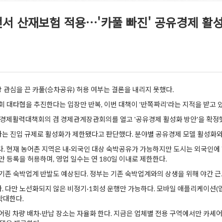
서 산재보험 적용…'카풀 빠진' 공유경제 활성화 
관심을 끈 카풀(승차공유) 허용 여부는 결론을 내리지 못했다.
회 대타협을 추진한다는 입장만 반복, 이번 대책이 '반쪽짜리'라는 지적을 받고 
경제활력대책회의 겸 경제관계장관회의를 열고 '공유경제 활성화 방안'을 확정
는 진입 규제로 활성화가 제한됐다고 판단했다. 분야별 공유경제 모델 활성화와 
다. 현재 농어촌 지역은 내·외국인 대상 숙박공유가 가능하지만 도시는 외국인에
 등록을 허용하며, 영업 일수는 연 180일 이내로 제한한다.
기존 숙박업계 반발도 예상된다. 정부는 기존 숙박업계와의 상생을 위해 야간 근
 다만 노선화되지 않은 비정기·1회성 운행만 가능하다. 모바일 애플리케이션(앱
확대한다.
링 차량 배차·반납 장소는 자율화 한다. 지금은 업체별 전용 구역에서만 카셰어