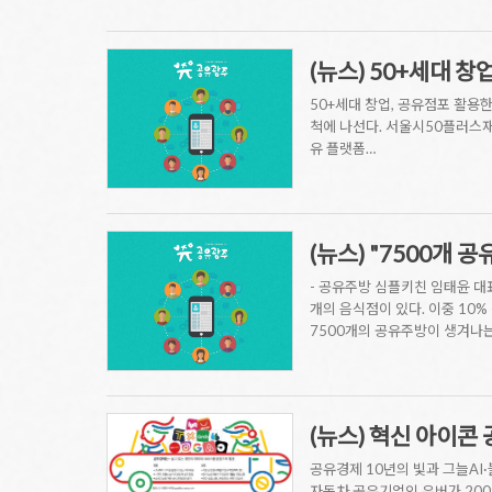
(뉴스) 50+세대 
50+세대 창업, 공유점포 활용
척에 나선다. 서울시50플러스
유 플랫폼…
(뉴스) "7500개 
- 공유주방 심플키친 임태윤 대
개의 음식점이 있다. 이중 10
7500개의 공유주방이 생겨나는
(뉴스) 혁신 아이콘
공유경제 10년의 빛과 그늘AI
자동차 공유기업인 우버가 200