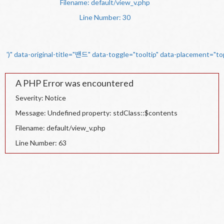
Filename: default/view_v.php
Line Number: 30
')" data-original-title="밴드" data-toggle="tooltip" data-placement="t
A PHP Error was encountered
Severity: Notice
Message: Undefined property: stdClass::$contents
Filename: default/view_v.php
Line Number: 63