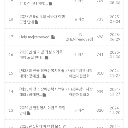
19
김미선
704
08-06
방 & 섬바다여행)…
2025년 8월, 9월 섬바다 여행
2025-
18
김미선
733
07-04
모집 안내
JIN
2025-
17
Help me[removed]
696
ZHEN[removed]
06-29
2025년 설 기념 귀성 & 가족
2025-
16
김미선
741
01-06
여행 모집 안내…
[제33회 전국 장애인복지학술
(사)광주광역시장
2024-
15
810
11-27
대회 : 장애인…
애인재활협회
[제33회 전국 장애인복지학술
(사)광주광역시장
2024-
14
939
11-27
대회 : 장애인…
애인재활협회
2024년 연말연시 이벤트 모집
2024-
13
김미선
820
11-20
안내
2025년 1월 테마 여행 모집 안
2024-