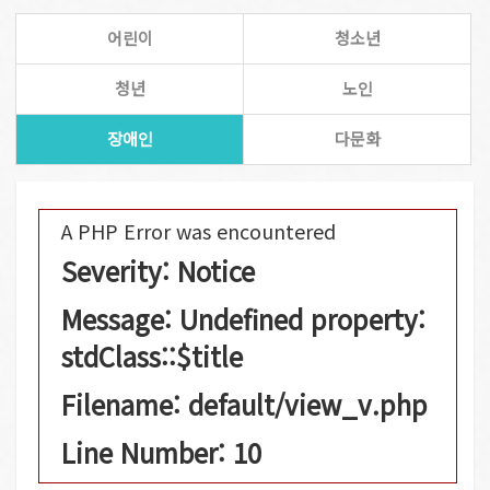
어린이
청소년
청년
노인
장애인
다문화
A PHP Error was encountered
Severity: Notice
Message: Undefined property:
stdClass::$title
Filename: default/view_v.php
Line Number: 10