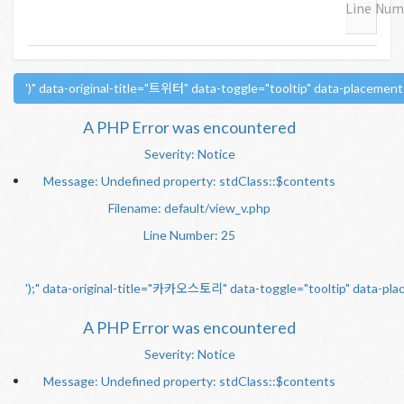
Line Num
')" data-original-title="트위터" data-toggle="tooltip" data-placemen
A PHP Error was encountered
Severity: Notice
Message: Undefined property: stdClass::$contents
Filename: default/view_v.php
Line Number: 25
');" data-original-title="카카오스토리" data-toggle="tooltip" data-pl
A PHP Error was encountered
Severity: Notice
Message: Undefined property: stdClass::$contents