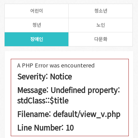
어린이
청소년
청년
노인
장애인
다문화
A PHP Error was encountered
Severity: Notice
Message: Undefined property:
stdClass::$title
Filename: default/view_v.php
Line Number: 10