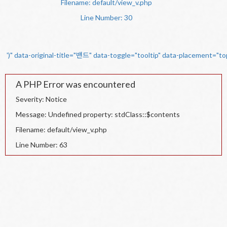
Filename: default/view_v.php
Line Number: 30
')" data-original-title="밴드" data-toggle="tooltip" data-placement="t
A PHP Error was encountered
Severity: Notice
Message: Undefined property: stdClass::$contents
Filename: default/view_v.php
Line Number: 63