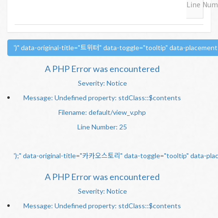
Line Num
')" data-original-title="트위터" data-toggle="tooltip" data-placemen
A PHP Error was encountered
Severity: Notice
Message: Undefined property: stdClass::$contents
Filename: default/view_v.php
Line Number: 25
');" data-original-title="카카오스토리" data-toggle="tooltip" data-pl
A PHP Error was encountered
Severity: Notice
Message: Undefined property: stdClass::$contents