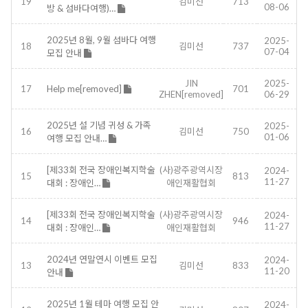
19
김미선
713
08-06
방 & 섬바다여행)…
2025년 8월, 9월 섬바다 여행
2025-
18
김미선
737
07-04
모집 안내
JIN
2025-
17
Help me[removed]
701
ZHEN[removed]
06-29
2025년 설 기념 귀성 & 가족
2025-
16
김미선
750
01-06
여행 모집 안내…
[제33회 전국 장애인복지학술
(사)광주광역시장
2024-
15
813
11-27
대회 : 장애인…
애인재활협회
[제33회 전국 장애인복지학술
(사)광주광역시장
2024-
14
946
11-27
대회 : 장애인…
애인재활협회
2024년 연말연시 이벤트 모집
2024-
13
김미선
833
11-20
안내
2025년 1월 테마 여행 모집 안
2024-